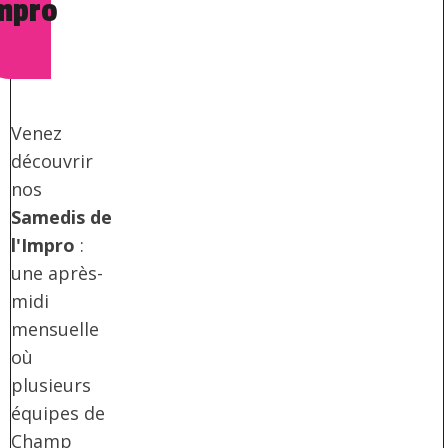
impro
Venez
découvrir
nos
Samedis de
l'Impro
:
une après-
midi
mensuelle
où
plusieurs
équipes de
Champ