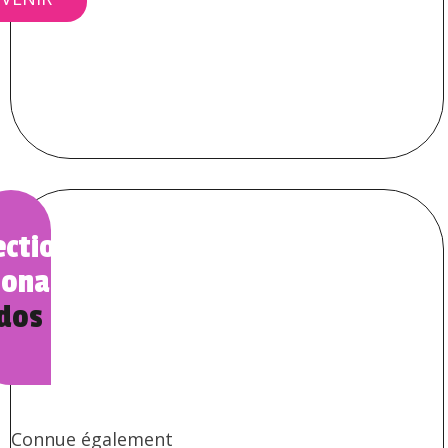
ection
ionale
dos
Connue également