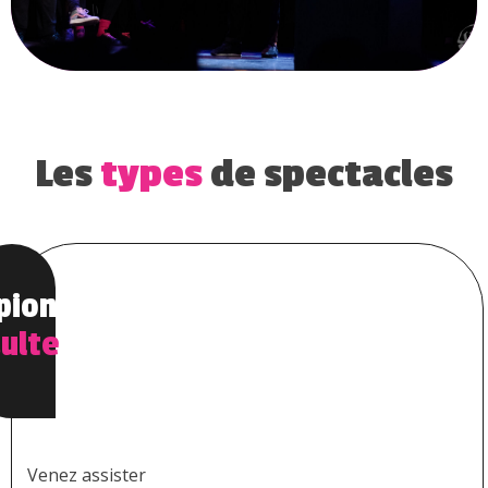
Les
types
de spectacles
pionnat
ulte
Venez assister