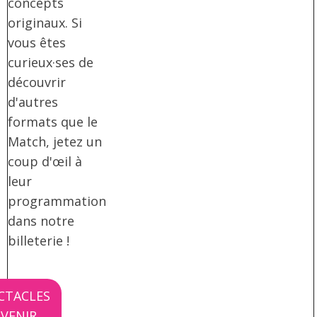
concepts
originaux. Si
vous êtes
curieux·ses de
découvrir
d'autres
formats que le
Match, jetez un
coup d'œil à
leur
programmation
dans notre
billeterie !
CTACLES
 VENIR