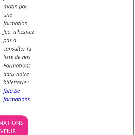
matin par
une
formation
Jeu, n'hésitez
pas à
consulter la
liste de nos
Formations
dans notre
billetterie :
fbia.be
formations
MATIONS
 VENIR