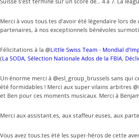
Suisse s'est terminé sur un score de... 4 à 7. La leagu
Merci à vous tous.tes d'avoir été légendaire lors d
partenaires, à nos exceptionnels bénévoles surmotivé
Félicitations à la @
Little Swiss Team - Mondial d'Im
(
La SODA, Sélection Nationale Ados de la FBIA
,
Décli
Un énorme merci à @esl_group_brussels sans qui ces
été formidables ! Merci aux super vilains arbitres
et Ben pour ces moments musicaux. Merci à Benjamin
Merci aux assistant.es, aux staffeur.euses, aux parten
Vous avez tous.tes été les super-héros de cette ave