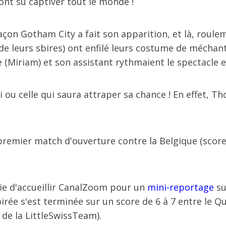
ont su captiver tout le monde !
çon Gotham City a fait son apparition, et là, roulem
e leurs sbires) ont enfilé leurs costume de méchants
(Miriam) et son assistant rythmaient le spectacle e
lui ou celle qui saura attraper sa chance ! En effet, 
 premier match d'ouverture contre la Belgique (scor
oie d'accueillir CanalZoom pour un
mini-reportage
su
irée s'est terminée sur un score de 6 à 7 entre le Q
r de la LittleSwissTeam).