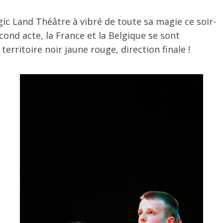
gic Land Théâtre à vibré de toute sa magie ce soir-
econd acte, la France et la Belgique se sont
territoire noir jaune rouge, direction finale !