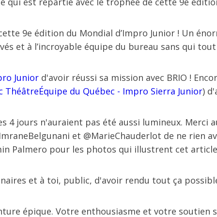
e qui est repartie avec le trophée de cette 9e édition 
e cette 9e édition du Mondial d’Impro Junior ! Un én
s et à l’incroyable équipe du bureau sans qui tout c
pro Junior
d'avoir réussi sa mission avec BRIO ! Encor
c Théâtre
Équipe du Québec - Impro Sierra Junior
) d
 4 jours n'auraient pas été aussi lumineux. Merci 
 @ImraneBelgunani et @MarieChauderlot de ne rien av
 Palmero pour les photos qui illustrent cet article
aires et à toi, public, d'avoir rendu tout ça possible
nture épique. Votre enthousiasme et votre soutien so